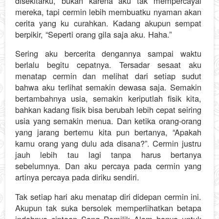
disekitarku, bukan karena aku tak mempercayai
mereka, tapi cermin lebih membuatku nyaman akan
cerita yang ku curahkan. Kadang akupun sempat
berpikir, “Seperti orang gila saja aku. Haha.”
Sering aku bercerita dengannya sampai waktu
berlalu begitu cepatnya. Tersadar sesaat aku
menatap cermin dan melihat dari setiap sudut
bahwa aku terlihat semakin dewasa saja. Semakin
bertambahnya usia, semakin keriputlah fisik kita,
bahkan kadang fisik bisa berubah lebih cepat seiring
usia yang semakin menua. Dan ketika orang-orang
yang jarang bertemu kita pun bertanya, “Apakah
kamu orang yang dulu ada disana?”. Cermin justru
jauh lebih tau lagi tanpa harus bertanya
sebelumnya. Dan aku percaya pada cermin yang
artinya percaya pada diriku sendiri.
Tak setiap hari aku menatap diri didepan cermin ini.
Akupun tak suka bersolek memperlihatkan betapa
indahnya ciptaan Sang Pemilik Alam hanya untuk