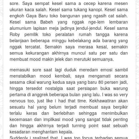
sore. Saya sempat kesel sama a cecep karena mesen
ukuran kaca salah. Kesel sama tukang kanopi. Kesel sama
engkoh Gaya Baru toko bangunan yang ngasih cat salah.
Kesel sama Babeh yang nggak nge-lem lembaran
alumunium lapisan meja jadinya jendul-jendul. Kesel sama
Roby pemilik toko peralatan rumah tangga karena
belanjaan beberapa minggu kebelakang ada barang yang
nggak tercatat. Semakin saya merasa kesal, semakin
semua kekurangan akhirnya muncul satu per satu dan
membuat mood makin jelek dan merutuki semuanya.
memasuki sore saat lagi duduk meredam emosi sambil
menstabilkan mood kembali, saya mengamati secara
sesama cikal warung kedua saya yang baru 80 persen jadi,
hingga tersedot nostalgia saat persiapan buka warung
pertama di anggrek beberapa bulan yang lalu. I was so very
nervous too, just like i had that time. Kekhawatiran akan
sesuatu hal yang belum terjadi membuat saya berpikir
terlalu keras dan berlebihan sehingga menimbulkan
kecemasan dan implikasi mood yang sangat tidak penting
dan hingga akhirnya terjadi turning point saat sebuah
kesadaran menghantam kepala.
Suddenly i realized that, I was too focus terhadap semua