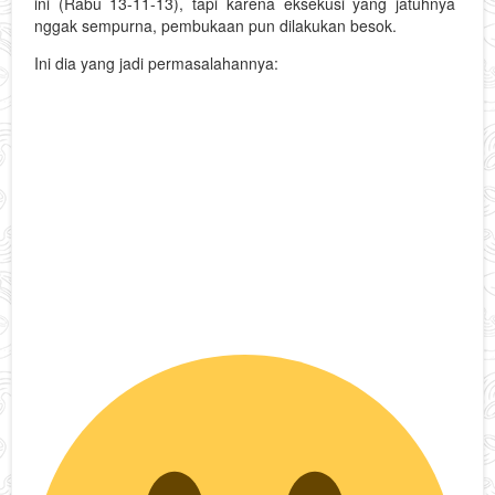
ini (Rabu 13-11-13), tapi karena eksekusi yang jatuhnya
nggak sempurna, pembukaan pun dilakukan besok.
Ini dia yang jadi permasalahannya:
1. Kaca etalase yang salah ukuran. Jadinya panjang kaca
nggak sepanjang meja.
2. Font yang salah PLUS ukuran kaca yang salah
menyebabkan pemasangan stiker tulisan tidak
menyenangkan dan agak mencong-mencong.
3. (warna merah kuning) kanopi yang tiba-tiba aja ada
unsur warna kuningnya.
4. (yang ada motor) Warna cat untuk bagian depan yang
terlalu terlalu tua dan kekuningan.
5. (saya duduk di tangga) nggak ada masalah sih, hanya
mau show off sepatu kesayangan aja