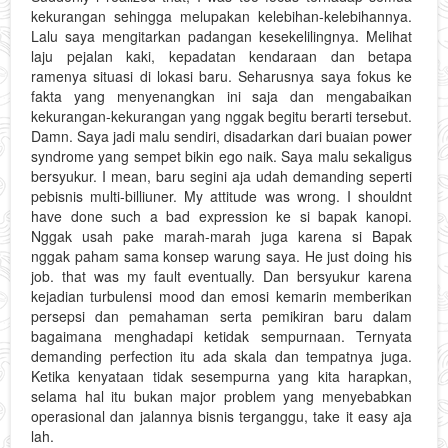
kekurangan sehingga melupakan kelebihan-kelebihannya.
Lalu saya mengitarkan padangan kesekelilingnya. Melihat
laju pejalan kaki, kepadatan kendaraan dan betapa
ramenya situasi di lokasi baru. Seharusnya saya fokus ke
fakta yang menyenangkan ini saja dan mengabaikan
kekurangan-kekurangan yang nggak begitu berarti tersebut.
Damn. Saya jadi malu sendiri, disadarkan dari buaian power
syndrome yang sempet bikin ego naik. Saya malu sekaligus
bersyukur. I mean, baru segini aja udah demanding seperti
pebisnis multi-billiuner. My attitude was wrong. I shouldnt
have done such a bad expression ke si bapak kanopi.
Nggak usah pake marah-marah juga karena si Bapak
nggak paham sama konsep warung saya. He just doing his
job. that was my fault eventually. Dan bersyukur karena
kejadian turbulensi mood dan emosi kemarin memberikan
persepsi dan pemahaman serta pemikiran baru dalam
bagaimana menghadapi ketidak sempurnaan. Ternyata
demanding perfection itu ada skala dan tempatnya juga.
Ketika kenyataan tidak sesempurna yang kita harapkan,
selama hal itu bukan major problem yang menyebabkan
operasional dan jalannya bisnis terganggu, take it easy aja
lah.